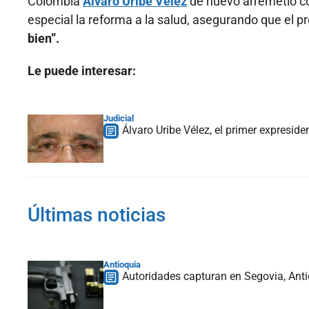
Colombia
Álvaro Uribe Vélez
de nuevo arremetió co
especial la reforma a la salud, asegurando que el p
bien”.
Le puede interesar:
Judicial
Álvaro Uribe Vélez, el primer expresid
Últimas noticias
Antioquia
Autoridades capturan en Segovia, Anti