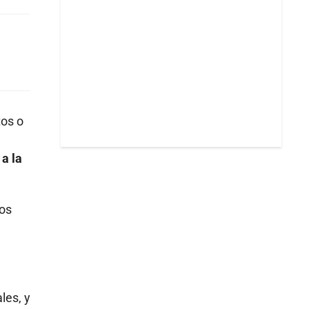
tos o
 a la
Los
les, y