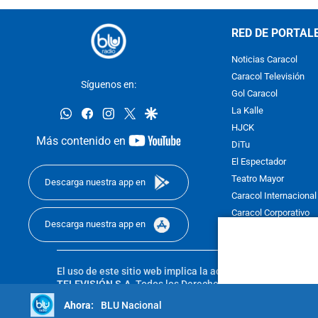
RED DE PORTAL
Noticias Caracol
Caracol Televisión
Síguenos en:
Gol Caracol
whatsapp
facebook
instagram
twitter
google
La Kalle
HJCK
youtube-
Más contenido en
DiTu
footer
El Espectador
Teatro Mayor
Descarga nuestra app en
Caracol Internacional
Caracol Corporativo
Descarga nuestra app en
Caracol Next
El uso de este sitio web implica la aceptación de los
Térmi
TELEVISIÓN S.A.
Todos los Derechos Reservados D.R.A. Pro
sin autorización escrita de su titular. Reproduction in whole
BLU Nacional
reserved 2025.