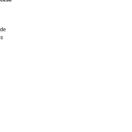
 de
as