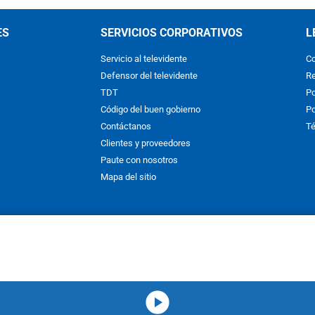
ES
SERVICIOS CORPORATIVOS
L
Servicio al televidente
Co
Defensor del televidente
Re
TDT
Po
Código del buen gobierno
Po
Contáctanos
Té
Clientes y proveedores
Paute con nosotros
Mapa del sitio
nos y condiciones
y
Políticas de Tratamiento de la Información
de
CAR
hibida su reproducción total o parcial, así como su traducción a cual
 or in part, or translation without written permission is prohibited. All 
media-icon