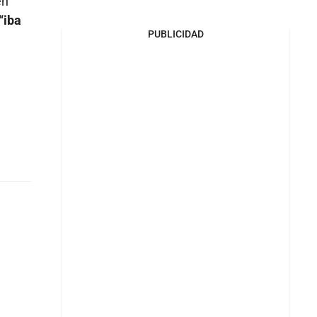
en
“iba
PUBLICIDAD