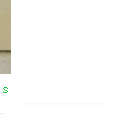
Whatsapp
k