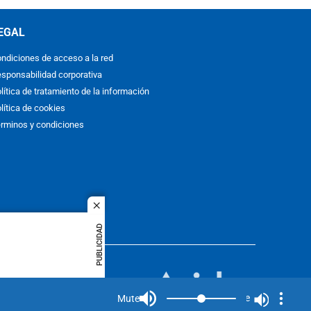
EGAL
ndiciones de acceso a la red
sponsabilidad corporativa
lítica de tratamiento de la información
lítica de cookies
rminos y condiciones
close
PUBLICIDAD
ACOL
quier idioma
MIEMBRO DE:
rights
Mute
Mute