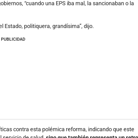
gobiernos, “cuando una EPS iba mal, la sancionaban o la
l Estado, politiquera, grandísima”, dijo.
PUBLICIDAD
íticas contra esta polémica reforma, indicando que este
l servicio de salud,
sino que también representa un retr