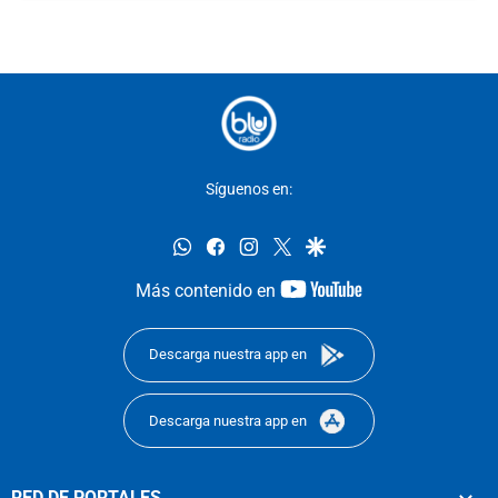
Síguenos en:
whatsapp
facebook
instagram
twitter
google
youtube-
Más contenido en
footer
Descarga nuestra app en
Descarga nuestra app en
RED DE PORTALES