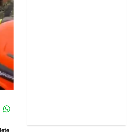
Whatsapp
k
iete