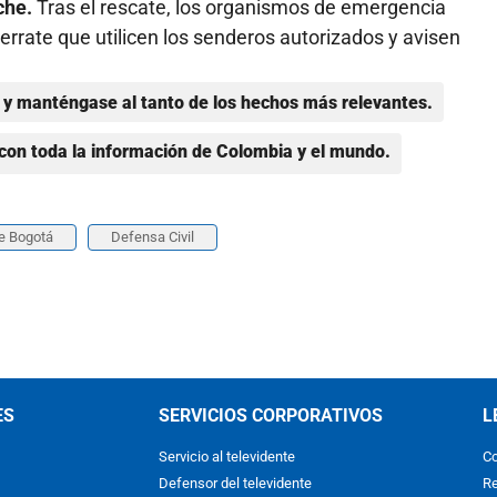
che.
Tras el rescate, los organismos de emergencia
ate que utilicen los senderos autorizados y avisen
y manténgase al tanto de los hechos más relevantes.
con toda la información de Colombia y el mundo.
e Bogotá
Defensa Civil
ES
SERVICIOS CORPORATIVOS
L
Servicio al televidente
Co
Defensor del televidente
Re