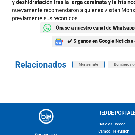
y deshidratación tras la larga caminata y la fría no
nuevamente recomendaron a quienes visiten Monserr
previamente sus recorridos.
Únase a nuestro canal de Whatsapp 
✔️ Síganos en Google Noticias 
Relacionados
Monserrate
Bomberos d
RED DE PORTAL
Noticias Caracol
Caracol Televisión
Síguenos en: