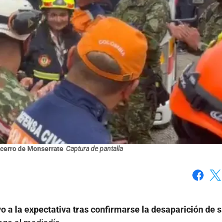
 cerro de Monserrate
Captura de pantalla
Faceboo
X
o a la expectativa tras confirmarse la desaparición de s