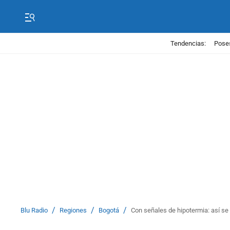
Tendencias:
Poses
/
/
/
Blu Radio
Regiones
Bogotá
Con señales de hipotermia: así s