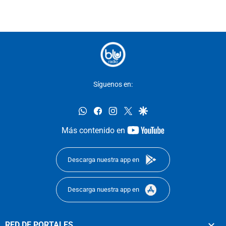
Síguenos en:
whatsapp
facebook
instagram
twitter
google
youtube-
Más contenido en
footer
Descarga nuestra app en
Descarga nuestra app en
RED DE PORTALES