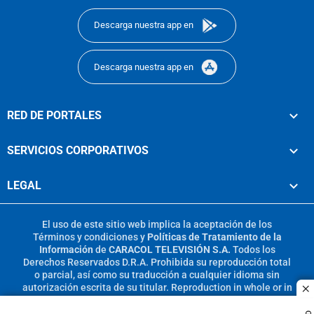
Descarga nuestra app en
Descarga nuestra app en
RED DE PORTALES
SERVICIOS CORPORATIVOS
LEGAL
El uso de este sitio web implica la aceptación de los
Términos y condiciones
y
Políticas de Tratamiento de la
Información
de
CARACOL TELEVISIÓN S.A.
Todos los
Derechos Reservados D.R.A. Prohibida su reproducción total
o parcial, así como su traducción a cualquier idioma sin
autorización escrita de su titular. Reproduction in whole or in
c
part, or translation without written permission is prohibited.
All rights reserved 2025.