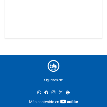
Síguenos en:
whatsapp
facebook
instagram
twitter
google
youtube-
Más contenido en
footer