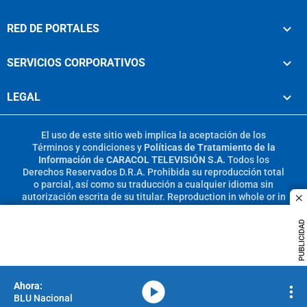
RED DE PORTALES
SERVICIOS CORPORATIVOS
LEGAL
El uso de este sitio web implica la aceptación de los
Términos y condiciones
y
Políticas de Tratamiento de la
Información
de
CARACOL TELEVISIÓN S.A.
Todos los
Derechos Reservados D.R.A. Prohibida su reproducción total
o parcial, así como su traducción a cualquier idioma sin
autorización escrita de su titular. Reproduction in whole or in
c
part, or translation without written permission is prohibited.
All rights reserved 2025.
PUBLICIDAD
MIEMBRO DE:
media-icon
BLU Nacional