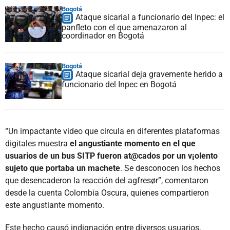
Bogotá
Ataque sicarial a funcionario del Inpec: el
panfleto con el que amenazaron al
coordinador en Bogotá
Bogotá
Ataque sicarial deja gravemente herido a
funcionario del Inpec en Bogotá
“Un impactante video que circula en diferentes plataformas
digitales muestra
el angustiante momento en el que
usuarios de un bus SITP fueron at@cados por un v¡olento
sujeto que portaba un machete
. Se desconocen los hechos
que desencaderon la reacción del agfresør”, comentaron
desde la cuenta Colombia Oscura, quienes compartieron
este angustiante momento.
Este hecho causó indignación entre diversos usuarios,