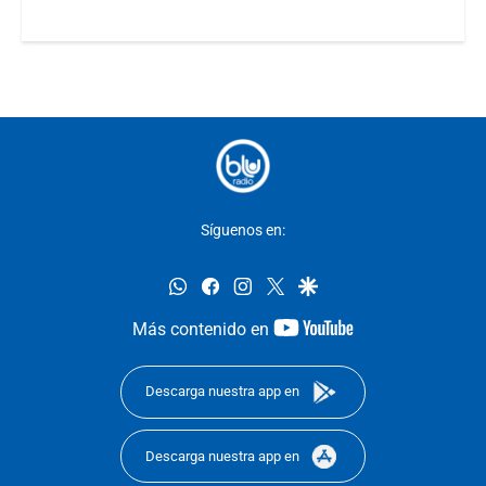
Síguenos en:
whatsapp
facebook
instagram
twitter
google
youtube-
Más contenido en
footer
Descarga nuestra app en
Descarga nuestra app en