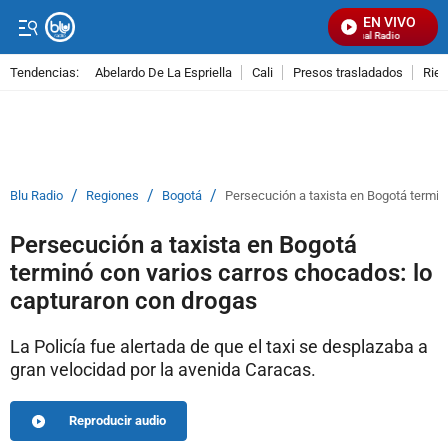
EN VIVO
Señal Visual Radio
Tendencias:
Abelardo De La Espriella
Cali
Presos trasladados
Rie
PUBLICIDAD
/
/
/
Blu Radio
Regiones
Bogotá
Persecución a taxista en Bogotá termin
Persecución a taxista en Bogotá
terminó con varios carros chocados: lo
capturaron con drogas
La Policía fue alertada de que el taxi se desplazaba a
gran velocidad por la avenida Caracas.
Reproducir audio