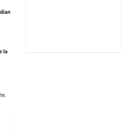
ndían
e la
te.