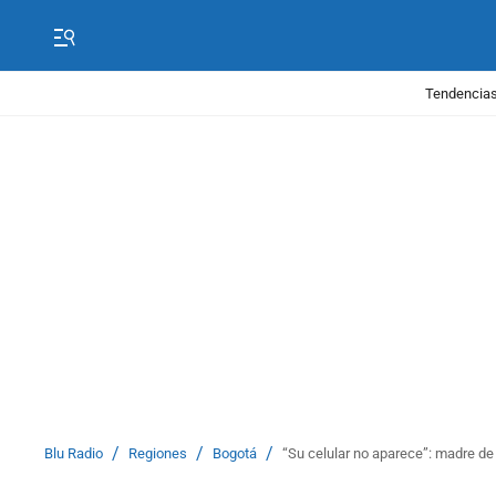
Tendencias
/
/
/
Blu Radio
Regiones
Bogotá
“Su celular no aparece”: madre de