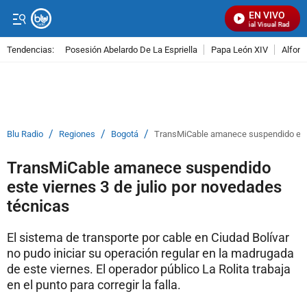
EN VIVO
Señal Visual Radio
Tendencias:
Posesión Abelardo De La Espriella
Papa León XIV
Alfons
PUBLICIDAD
/
/
/
Blu Radio
Regiones
Bogotá
TransMiCable amanece suspendido este 
TransMiCable amanece suspendido
este viernes 3 de julio por novedades
técnicas
El sistema de transporte por cable en Ciudad Bolívar
no pudo iniciar su operación regular en la madrugada
de este viernes. El operador público La Rolita trabaja
en el punto para corregir la falla.