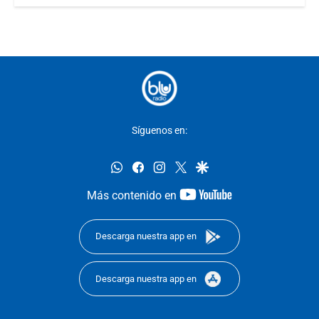
Síguenos en:
whatsapp
facebook
instagram
twitter
google
youtube-
Más contenido en
footer
Descarga nuestra app en
Descarga nuestra app en