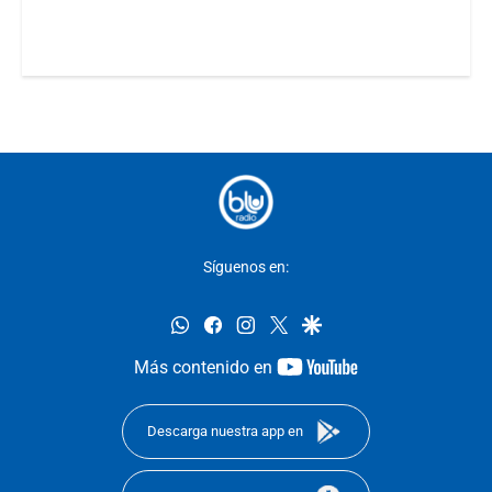
Síguenos en:
whatsapp
facebook
instagram
twitter
google
youtube-
Más contenido en
footer
Descarga nuestra app en