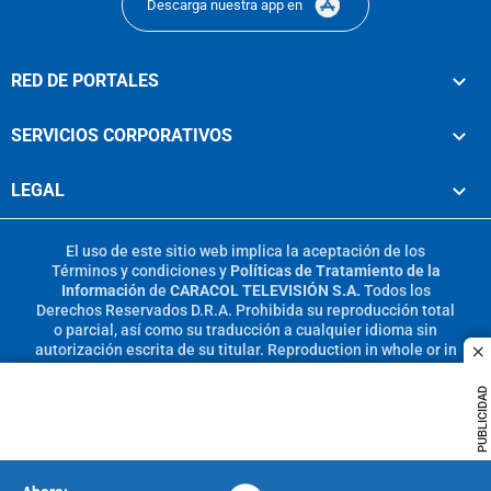
Descarga nuestra app en
RED DE PORTALES
SERVICIOS CORPORATIVOS
LEGAL
El uso de este sitio web implica la aceptación de los
Términos y condiciones
y
Políticas de Tratamiento de la
Información
de
CARACOL TELEVISIÓN S.A.
Todos los
Derechos Reservados D.R.A. Prohibida su reproducción total
o parcial, así como su traducción a cualquier idioma sin
autorización escrita de su titular. Reproduction in whole or in
c
part, or translation without written permission is prohibited.
All rights reserved 2025.
PUBLICIDAD
MIEMBRO DE: