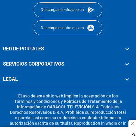
Descarga nuestra app en
Descarga nuestra app en
RED DE PORTALES
SERVICIOS CORPORATIVOS
LEGAL
El uso de este sitio web implica la aceptación de los
Términos y condiciones
y
Políticas de Tratamiento de la
Información
de
CARACOL TELEVISIÓN S.A.
Todos los
Derechos Reservados D.R.A. Prohibida su reproducción total
o parcial, así como su traducción a cualquier idioma sin
autorización escrita de su titular. Reproduction in whole or in
c
part, or translation without written permission is prohibited.
All rights reserved 2025.