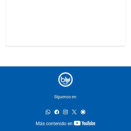
Síguenos en:
whatsapp
facebook
instagram
twitter
google
youtube-
Más contenido en
footer