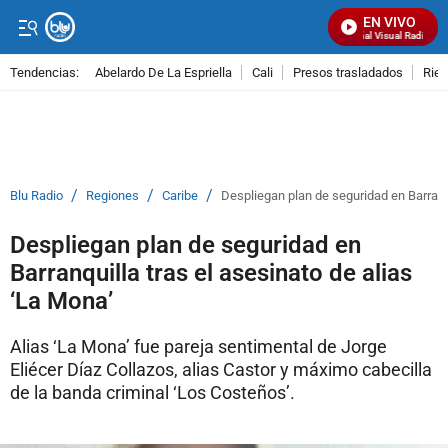
EN VIVO
Señal Visual Radio
Tendencias:
Abelardo De La Espriella
Cali
Presos trasladados
Rie
PUBLICIDAD
/
/
/
Blu Radio
Regiones
Caribe
Despliegan plan de seguridad en Barranqu
Despliegan plan de seguridad en
Barranquilla tras el asesinato de alias
‘La Mona’
Alias ‘La Mona’ fue pareja sentimental de Jorge
Eliécer Díaz Collazos, alias Castor y máximo cabecilla
de la banda criminal ‘Los Costeños’.