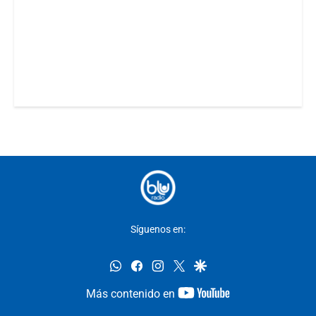
Síguenos en:
whatsapp
facebook
instagram
twitter
google
youtube-
Más contenido en
footer