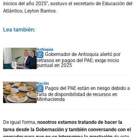
inicios del año 2025", sostuvo el secretario de Educación del
Atlántico, Leyton Barrios.
Lea también:
Antioquia
Gobernador de Antioquia alertó por
retrasos en pagos del PAE; exige inicio
puntual en 2025
Nación
Pagos del PAE están en riesgo debido a
falta de disponibilidad de recursos en
Minhacienda
De igual forma,
nosotros estamos tratando de hacer la
tarea desde la Gobernación y también conversando con el
operador para que no se interrumpa la prestación
de este