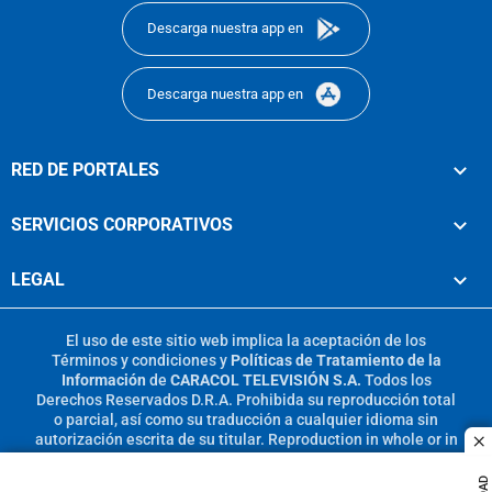
Descarga nuestra app en
Descarga nuestra app en
RED DE PORTALES
SERVICIOS CORPORATIVOS
LEGAL
El uso de este sitio web implica la aceptación de los
Términos y condiciones
y
Políticas de Tratamiento de la
Información
de
CARACOL TELEVISIÓN S.A.
Todos los
Derechos Reservados D.R.A. Prohibida su reproducción total
o parcial, así como su traducción a cualquier idioma sin
autorización escrita de su titular. Reproduction in whole or in
c
part, or translation without written permission is prohibited.
All rights reserved 2025.