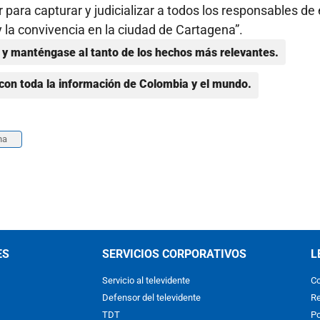
r para capturar y judicializar a todos los responsables de
la convivencia en la ciudad de Cartagena”.
y manténgase al tanto de los hechos más relevantes.
con toda la información de Colombia y el mundo.
na
ES
SERVICIOS CORPORATIVOS
L
Servicio al televidente
Co
Defensor del televidente
Re
TDT
Po