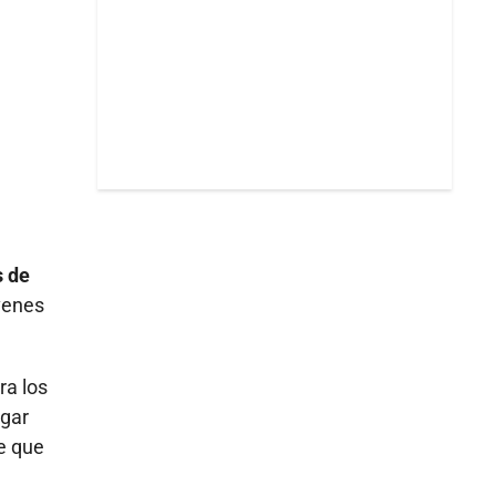
s de
óvenes
ra los
ugar
de que