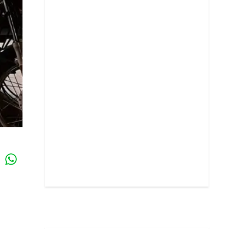
Whatsapp
k