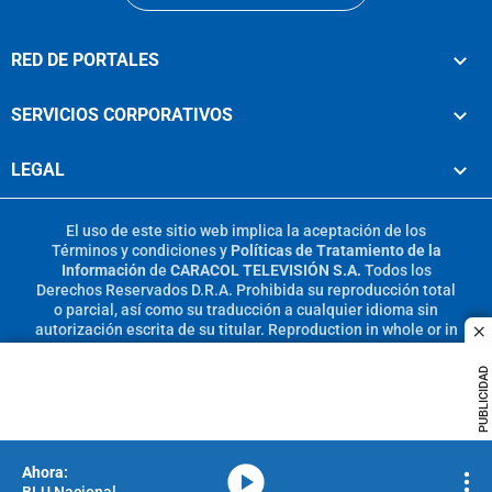
RED DE PORTALES
SERVICIOS CORPORATIVOS
LEGAL
El uso de este sitio web implica la aceptación de los
Términos y condiciones
y
Políticas de Tratamiento de la
Información
de
CARACOL TELEVISIÓN S.A.
Todos los
Derechos Reservados D.R.A. Prohibida su reproducción total
o parcial, así como su traducción a cualquier idioma sin
autorización escrita de su titular. Reproduction in whole or in
c
part, or translation without written permission is prohibited.
All rights reserved 2025.
PUBLICIDAD
MIEMBRO DE:
media-icon
BLU Nacional