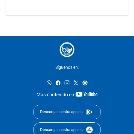
Síguenos en:
whatsapp
facebook
instagram
twitter
google
youtube-
Más contenido en
footer
Descarga nuestra app en
Descarga nuestra app en