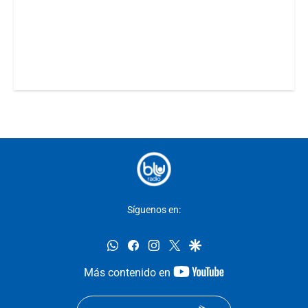
Síguenos en:
whatsapp
facebook
instagram
twitter
google
youtube-
Más contenido en
footer