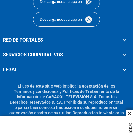
Descarga nuestra app en
Descarga nuestra app en
RED DE PORTALES
SERVICIOS CORPORATIVOS
LEGAL
El uso de este sitio web implica la aceptación de los
Términos y condiciones
y
Políticas de Tratamiento de la
Información
de
CARACOL TELEVISIÓN S.A.
Todos los
Derechos Reservados D.R.A. Prohibida su reproducción total
o parcial, así como su traducción a cualquier idioma sin
autorización escrita de su titular. Reproduction in whole or in
c
part, or translation without written permission is prohibited.
All rights reserved 2025.
PUBLICIDAD