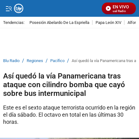
EN VIVO
Señal Visual Radio
Tendencias:
Posesión Abelardo De La Espriella
Papa León XIV
Alfons
PUBLICIDAD
/
/
/
Blu Radio
Regiones
Pacífico
Así quedó la vía Panamericana tras at
Así quedó la vía Panamericana tras
ataque con cilindro bomba que cayó
sobre bus intermunicipal
Este es el sexto ataque terrorista ocurrido en la región
el día sábado. El octavo en total en las últimas 30
horas.