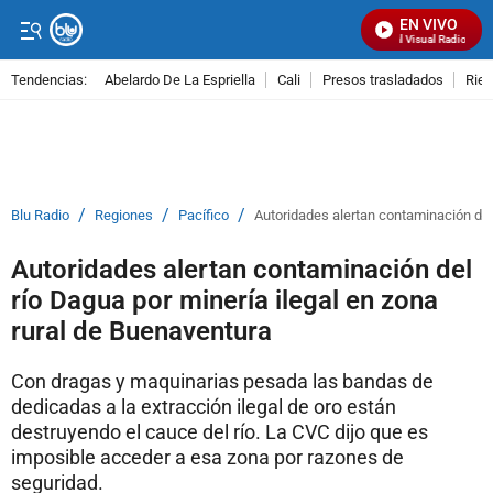
EN VIVO
Señal Visual Radio
Tendencias:
Abelardo De La Espriella
Cali
Presos trasladados
Rie
PUBLICIDAD
/
/
/
Blu Radio
Regiones
Pacífico
Autoridades alertan contaminación del 
Autoridades alertan contaminación del
río Dagua por minería ilegal en zona
rural de Buenaventura
Con dragas y maquinarias pesada las bandas de
dedicadas a la extracción ilegal de oro están
destruyendo el cauce del río. La CVC dijo que es
imposible acceder a esa zona por razones de
seguridad.