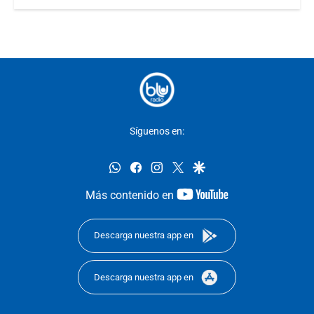
Síguenos en:
whatsapp
facebook
instagram
twitter
google
youtube-
Más contenido en
footer
Descarga nuestra app en
Descarga nuestra app en