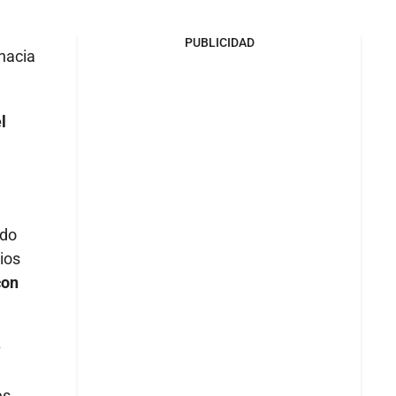
PUBLICIDAD
hacia
l
ado
ios
con
–
s,