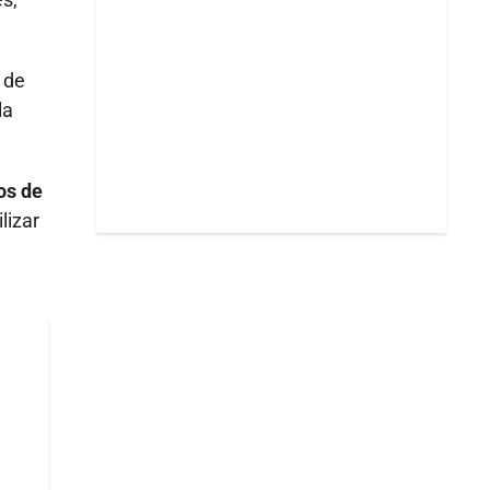
 de
la
os de
lizar