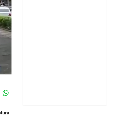
Whatsapp
k
ptura