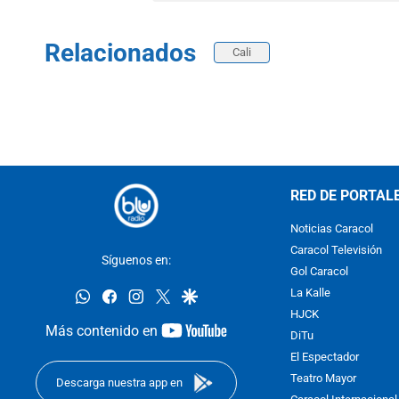
Relacionados
Cali
RED DE PORTAL
Noticias Caracol
Caracol Televisión
Síguenos en:
Gol Caracol
whatsapp
facebook
instagram
twitter
google
La Kalle
HJCK
youtube-
Más contenido en
DiTu
footer
El Espectador
Teatro Mayor
Descarga nuestra app en