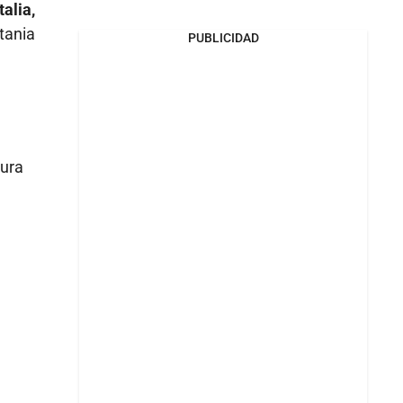
alia,
tania
PUBLICIDAD
tura