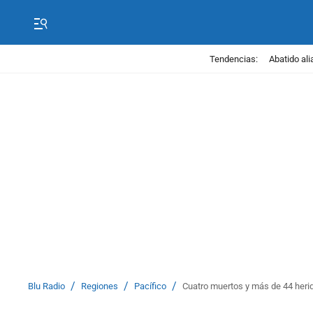
Tendencias:
Abatido ali
/
/
/
Blu Radio
Regiones
Pacífico
Cuatro muertos y más de 44 herid