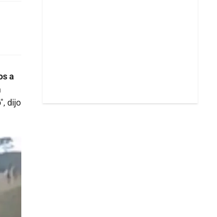
os a
n
, dijo