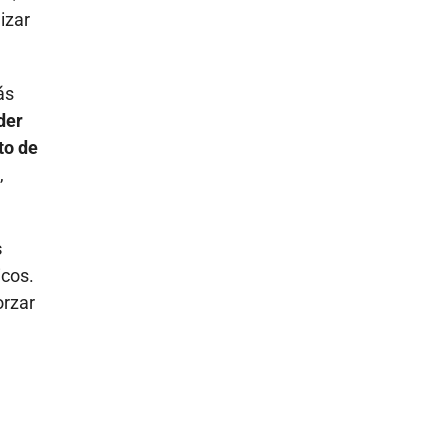
izar
ás
der
to de
,
s
icos.
orzar