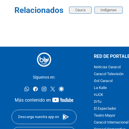
Relacionados
Cauca
Indígenas
RED DE PORTAL
Noticias Caracol
Caracol Televisión
Síguenos en:
Gol Caracol
whatsapp
facebook
instagram
twitter
google
La Kalle
HJCK
youtube-
Más contenido en
DiTu
footer
El Espectador
Teatro Mayor
Descarga nuestra app en
Caracol Internacional