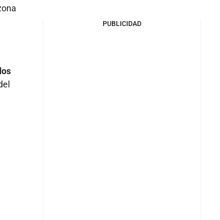
 zona
PUBLICIDAD
dos
del