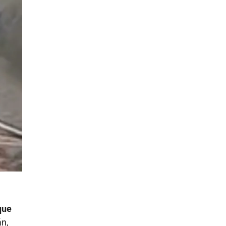
que
án,