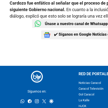
Cardozo fue enfático al señalar que el proceso de
siguiente Gobierno nacional.
En cuanto a la inclusi
diálogo, explicó que esto solo se lograría una vez e
Únase a nuestro canal de Whatsapp 
✔️ Síganos en Google Noticias 
RED DE PORTAL
Noticias Caracol
Caracol Televisión
Síguenos en:
Gol Caracol
whatsapp
facebook
instagram
twitter
google
La Kalle
HJCK