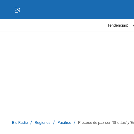
Tendencias:
/
/
/
Blu Radio
Regiones
Pacífico
Proceso de paz con 'Shottas' y '