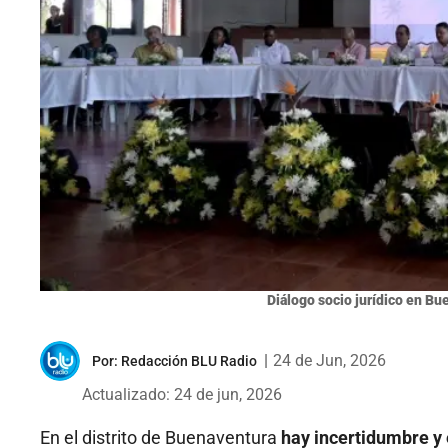
Diálogo socio jurídico en Bu
|
24 de Jun, 2026
Por:
Redacción BLU Radio
Actualizado: 24 de jun, 2026
En el distrito de Buenaventura
hay incertidumbre y 