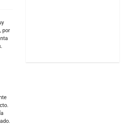
uy
, por
enta
.
nte
cto.
ía
gado.