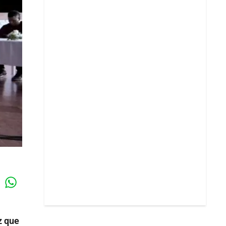
Whatsapp
k
z que