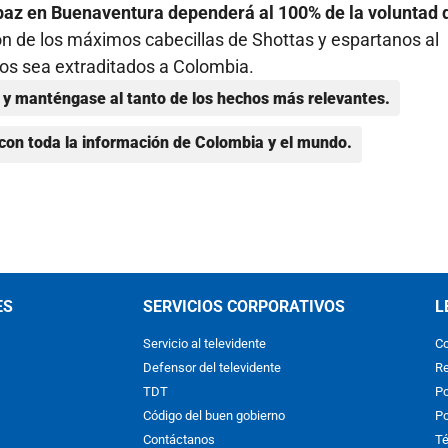
 paz en Buenaventura dependerá al 100% de la voluntad 
ón de los máximos cabecillas de Shottas y espartanos al
llos sea extraditados a Colombia.
y manténgase al tanto de los hechos más relevantes.
con toda la información de Colombia y el mundo.
ES
SERVICIOS CORPORATIVOS
L
Servicio al televidente
Co
Defensor del televidente
Re
TDT
Po
Código del buen gobierno
Po
Contáctanos
Té