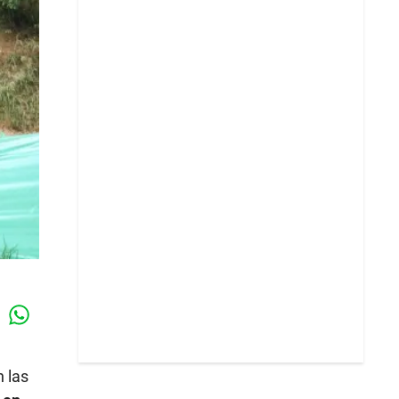
Whatsapp
k
 las