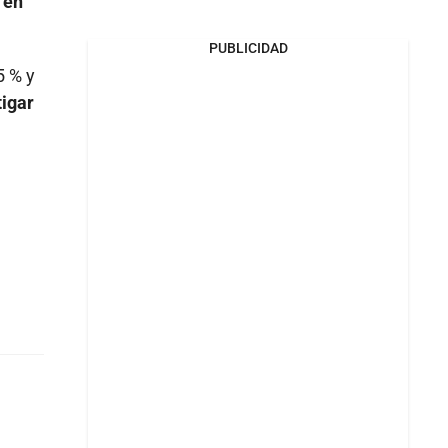
 en
PUBLICIDAD
5 % y
tigar