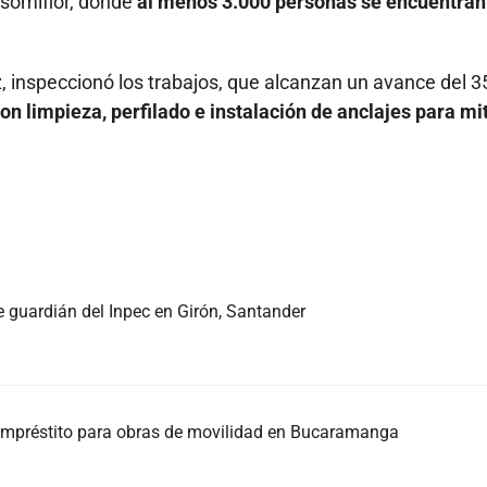
 Asomiflor, donde
al menos 3.000 personas se encuentran
, inspeccionó los trabajos, que alcanzan un avance del 3
n limpieza, perfilado e instalación de anclajes para mi
e guardián del Inpec en Girón, Santander
l empréstito para obras de movilidad en Bucaramanga