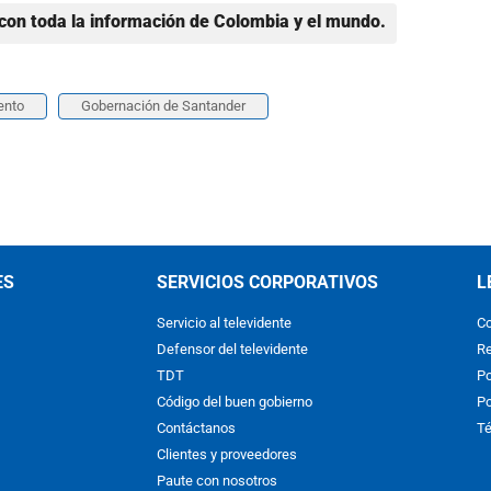
con toda la información de Colombia y el mundo.
ento
Gobernación de Santander
ES
SERVICIOS CORPORATIVOS
L
Servicio al televidente
Co
Defensor del televidente
Re
TDT
Po
Código del buen gobierno
Po
Contáctanos
Té
Clientes y proveedores
Paute con nosotros