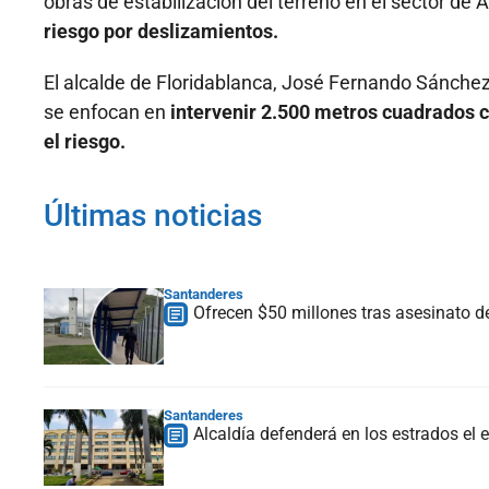
obras de estabilización del terreno en el sector de
riesgo por deslizamientos.
El alcalde de Floridablanca, José Fernando Sánchez
se enfocan en
intervenir 2.500 metros cuadrados co
el riesgo.
Últimas noticias
Santanderes
Ofrecen $50 millones tras asesinato d
Santanderes
Alcaldía defenderá en los estrados e