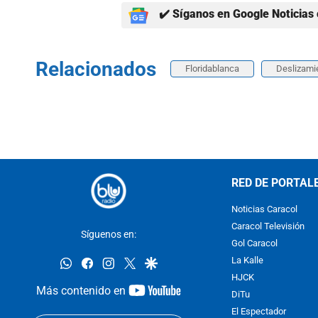
✔️ Síganos en Google Noticias 
Relacionados
Floridablanca
Deslizami
RED DE PORTAL
Noticias Caracol
Caracol Televisión
Síguenos en:
Gol Caracol
whatsapp
facebook
instagram
twitter
google
La Kalle
HJCK
youtube-
Más contenido en
DiTu
footer
El Espectador