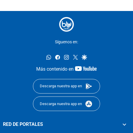
Síguenos en:
whatsapp
facebook
instagram
twitter
google
youtube-
Más contenido en
footer
Descarga nuestra app en
Descarga nuestra app en
RED DE PORTALES