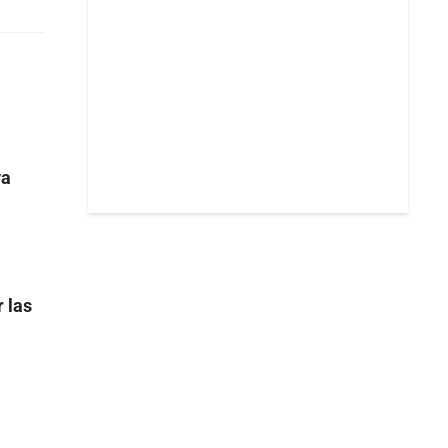
ya
 las