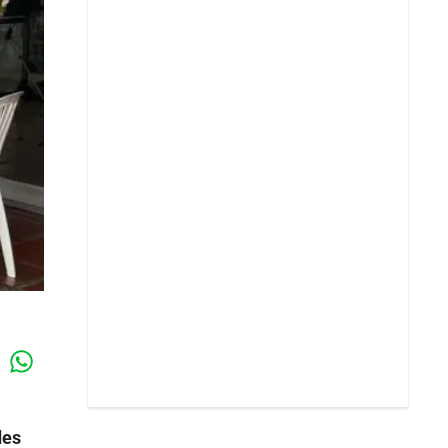
Whatsapp
k
des