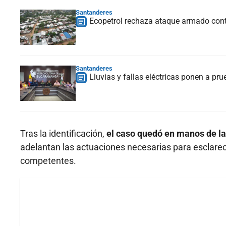
Santanderes
Ecopetrol rechaza ataque armado contr
Santanderes
Lluvias y fallas eléctricas ponen a pr
Tras la identificación,
el caso quedó en manos de la 
adelantan las actuaciones necesarias para esclarecer
competentes.