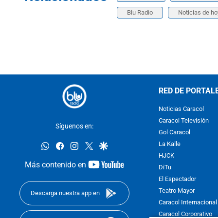
Blu Radio
Noticias de ho
RED DE PORTAL
Noticias Caracol
Caracol Televisión
Síguenos en:
Gol Caracol
whatsapp
facebook
instagram
twitter
google
La Kalle
HJCK
youtube-
Más contenido en
DiTu
footer
El Espectador
Teatro Mayor
Descarga nuestra app en
Caracol Internacional
Caracol Corporativo