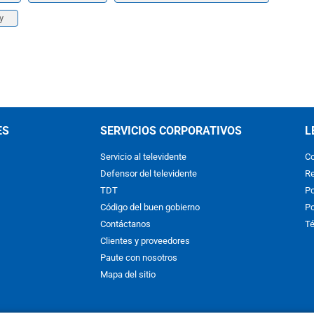
y
ES
SERVICIOS CORPORATIVOS
L
Servicio al televidente
Co
Defensor del televidente
Re
TDT
Po
Código del buen gobierno
Po
Contáctanos
Té
Clientes y proveedores
Paute con nosotros
Mapa del sitio