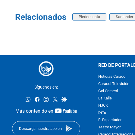
Relacionados
Piedecuesta
Santander
RED DE PORTAL
Noticias Caracol
Caracol Televisión
Síguenos en:
Gol Caracol
whatsapp
facebook
instagram
twitter
google
La Kalle
HJCK
youtube-
Más contenido en
DiTu
footer
El Espectador
Teatro Mayor
Descarga nuestra app en
Caracol Internacional