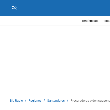
Tendencias:
Poses
/
/
/
Blu Radio
Regiones
Santanderes
Procuradoras piden suspende