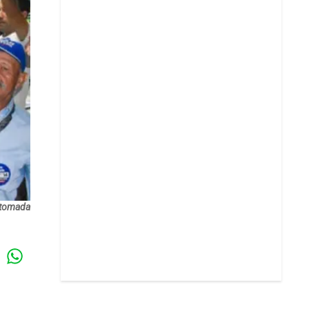
: tomada
Whatsapp
k