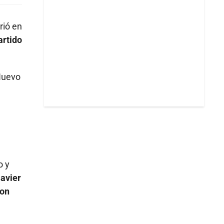
rió en
artido
Nuevo
o y
avier
ron