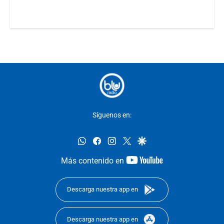
Síguenos en:
whatsapp
facebook
instagram
twitter
google
youtube-
Más contenido en
footer
Descarga nuestra app en
Descarga nuestra app en