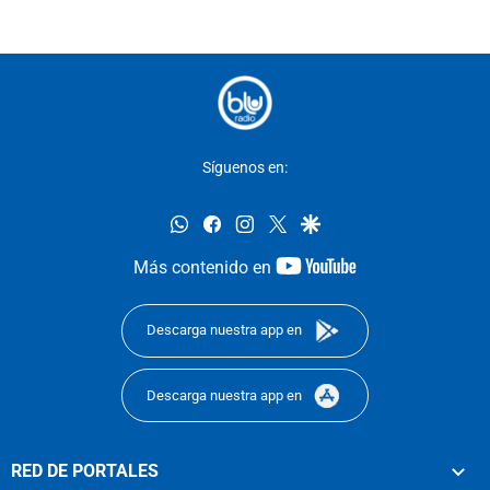
Síguenos en:
whatsapp
facebook
instagram
twitter
google
youtube-
Más contenido en
footer
Descarga nuestra app en
Descarga nuestra app en
RED DE PORTALES