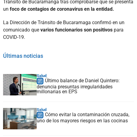
Tránsito de Bucaramanga tras comprobarse que se presenta
un
foco de contagios de coronavirus en la entidad.
La Dirección de Tránsito de Bucaramaga confirmó en un
comunicado que
varios funcionarios son positivos
para
COVID-19.
Últimas noticias
Salud
Último balance de Daniel Quintero:
denuncia presuntas irregularidades
millonarias en EPS
Salud
Cómo evitar la contaminación cruzada,
uno de los mayores riesgos en las cocinas