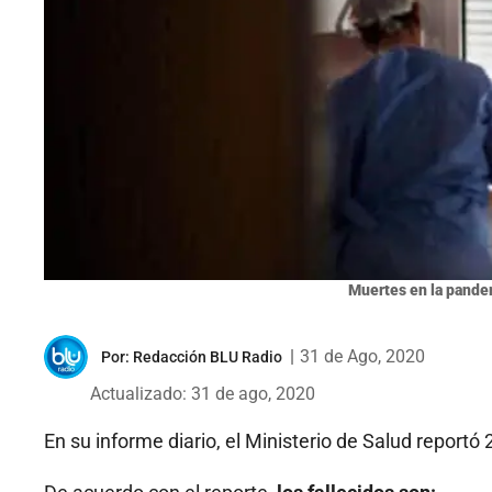
Muertes en la pande
|
31 de Ago, 2020
Por:
Redacción BLU Radio
Actualizado: 31 de ago, 2020
En su informe diario, el Ministerio de Salud reportó