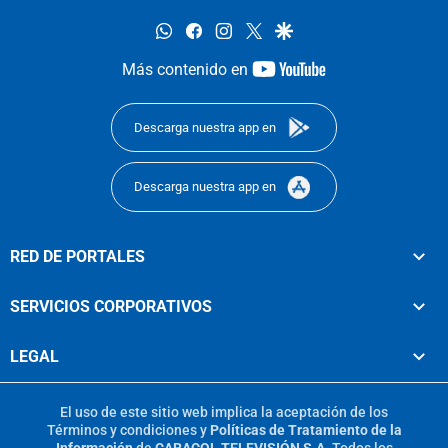
whatsapp
facebook
instagram
twitter
google
youtube-
Más contenido en
footer
Descarga nuestra app en
Descarga nuestra app en
RED DE PORTALES
SERVICIOS CORPORATIVOS
LEGAL
El uso de este sitio web implica la aceptación de los
Términos y condiciones
y
Políticas de Tratamiento de la
Información
de
CARACOL TELEVISIÓN S.A.
Todos los