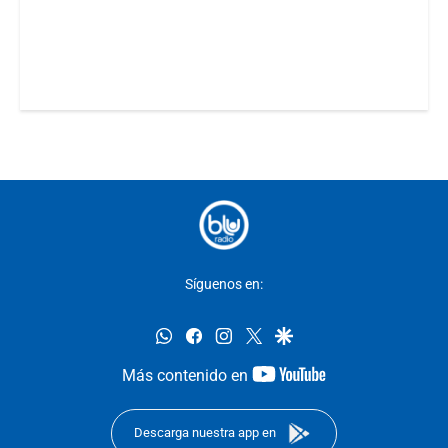
Síguenos en:
whatsapp
facebook
instagram
twitter
google
youtube-
Más contenido en
footer
Descarga nuestra app en