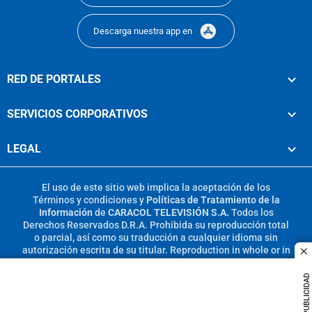
Descarga nuestra app en
RED DE PORTALES
SERVICIOS CORPORATIVOS
LEGAL
El uso de este sitio web implica la aceptación de los
Términos y condiciones
y
Políticas de Tratamiento de la
Información
de
CARACOL TELEVISIÓN S.A.
Todos los
Derechos Reservados D.R.A. Prohibida su reproducción total
o parcial, así como su traducción a cualquier idioma sin
autorización escrita de su titular. Reproduction in whole or in
c
part, or translation without written permission is prohibited.
All rights reserved 2025.
PUBLICIDAD
MIEMBRO DE: