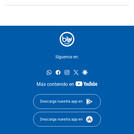
Síguenos en:
whatsapp
facebook
instagram
twitter
google
youtube-
Más contenido en
footer
Descarga nuestra app en
Descarga nuestra app en