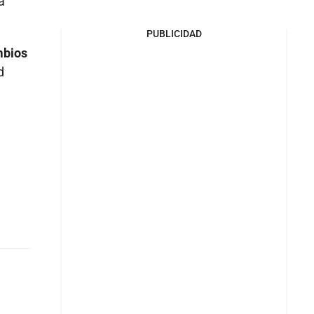
a
PUBLICIDAD
mbios
d