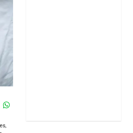
Whatsapp
k
es,