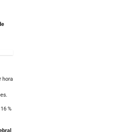
de
r hora
ves.
 16 %
ebral