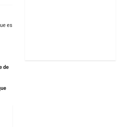
que es
e de
que