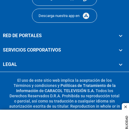
Descarga nuestra app en
RED DE PORTALES
SERVICIOS CORPORATIVOS
LEGAL
El uso de este sitio web implica la aceptación de los
Términos y condiciones
y
Políticas de Tratamiento de la
Información
de
CARACOL TELEVISIÓN S.A.
Todos los
Derechos Reservados D.R.A. Prohibida su reproducción total
o parcial, así como su traducción a cualquier idioma sin
autorización escrita de su titular. Reproduction in whole or in
c
part, or translation without written permission is prohibited.
All rights reserved 2025.
PUBLICIDAD