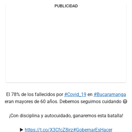
PUBLICIDAD
El 78% de los fallecidos por
#Covid_19
en
#Bucaramanga
eran mayores de 60 años. Debemos seguirnos cuidando 😷
¡Con disciplina y autocuidado, ganaremos esta batalla!
▶️
https://t.co/X3CfcZ8irz
#GobernarEsHacer