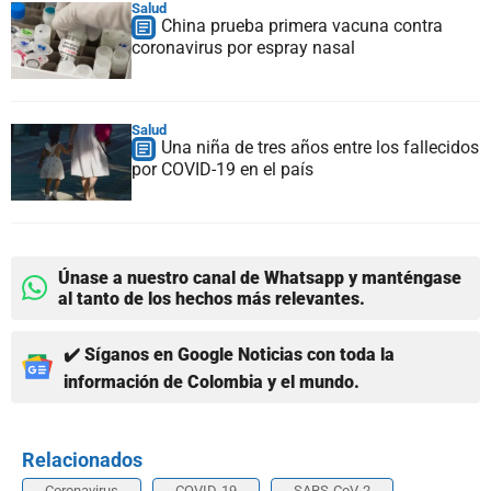
Salud
China prueba primera vacuna contra
coronavirus por espray nasal
Salud
Una niña de tres años entre los fallecidos
por COVID-19 en el país
Únase a nuestro canal de Whatsapp y manténgase
al tanto de los hechos más relevantes.
✔️ Síganos en Google Noticias con toda la
información de Colombia y el mundo.
Relacionados
Coronavirus
COVID-19
SARS-CoV-2