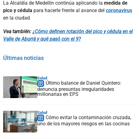
La Alcaldía de Medellín continúa aplicando la
medida de
pico y cédula
para hacerle frente al avance del
coronavirus
en la ciudad.
Vea también:
¿Cómo definen rotación del pico y cédula en el
Valle de Aburrá y qué pasó con el 9?
Últimas noticias
Salud
Último balance de Daniel Quintero:
denuncia presuntas irregularidades
millonarias en EPS
Salud
Cómo evitar la contaminación cruzada,
uno de los mayores riesgos en las cocinas