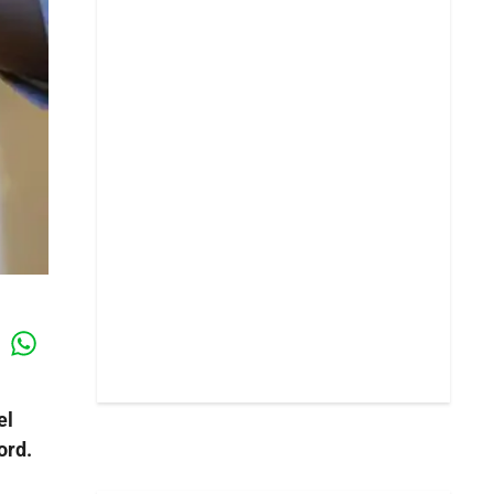
Whatsapp
k
el
ord.