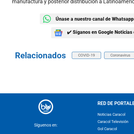
manufactura y posterior distribución a Latinoaméri
Únase a nuestro canal de Whatsapp 
✔️ Síganos en Google Noticias 
Relacionados
COVID-19
Coronavirus
RED DE PORTAL
Noticias Caracol
Caracol Televisión
Síguenos en:
Gol Caracol