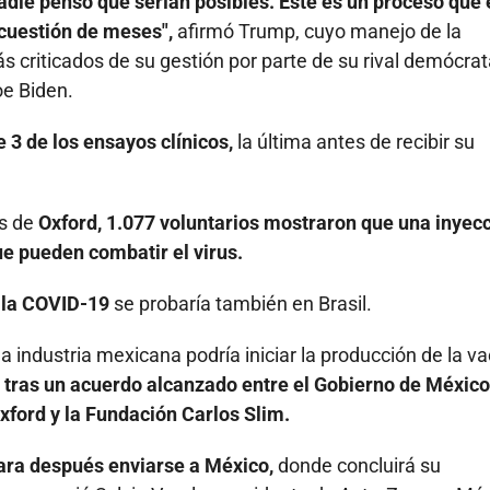
die pensó que serían posibles. Este es un proceso que 
 cuestión de meses",
afirmó Trump, cuyo manejo de la
 criticados de su gestión por parte de su rival demócrat
oe Biden.
 3 de los ensayos clínicos,
la última antes de recibir su
s de
Oxford, 1.077 voluntarios mostraron que una inyec
ue pueden combatir el virus.
 la COVID-19
se probaría también en Brasil.
 industria mexicana podría iniciar la producción de la v
 tras un acuerdo alcanzado entre el Gobierno de México 
xford y la Fundación Carlos Slim.
para después enviarse a México,
donde concluirá su