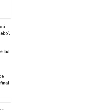
ará
ebo",
e las
de
final