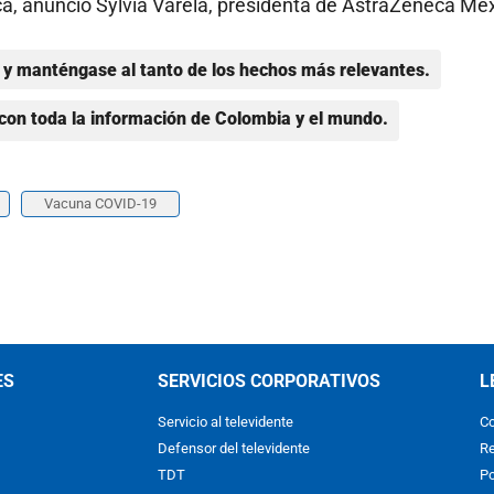
ca, anunció Sylvia Varela, presidenta de AstraZeneca Méx
y manténgase al tanto de los hechos más relevantes.
con toda la información de Colombia y el mundo.
Vacuna COVID-19
ES
SERVICIOS CORPORATIVOS
L
Servicio al televidente
Co
Defensor del televidente
Re
TDT
Po