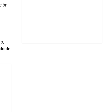
ción
o,
ado de