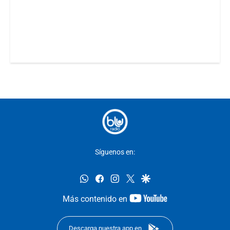
Síguenos en:
whatsapp
facebook
instagram
twitter
google
youtube-
Más contenido en
footer
Descarga nuestra app en