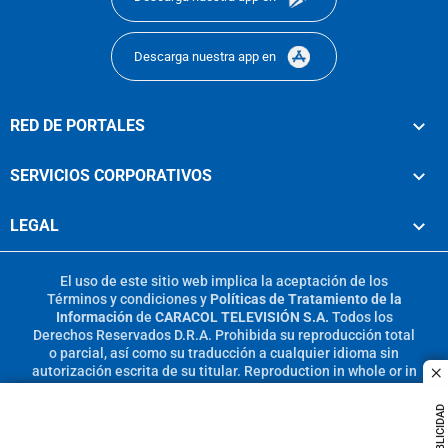
Descarga nuestra app en
RED DE PORTALES
SERVICIOS CORPORATIVOS
LEGAL
El uso de este sitio web implica la aceptación de los
Términos y condiciones
y
Políticas de Tratamiento de la
Información
de
CARACOL TELEVISIÓN S.A.
Todos los
Derechos Reservados D.R.A. Prohibida su reproducción total
o parcial, así como su traducción a cualquier idioma sin
autorización escrita de su titular. Reproduction in whole or in
c
part, or translation without written permission is prohibited.
All rights reserved 2025.
PUBLICIDAD