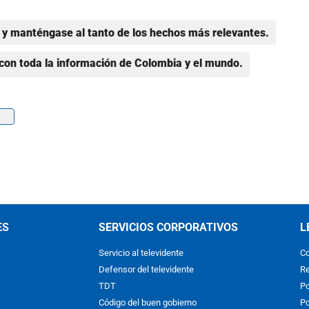
y manténgase al tanto de los hechos más relevantes.
con toda la información de Colombia y el mundo.
ES
SERVICIOS CORPORATIVOS
L
Servicio al televidente
Co
Defensor del televidente
Re
TDT
Po
Código del buen gobierno
Po