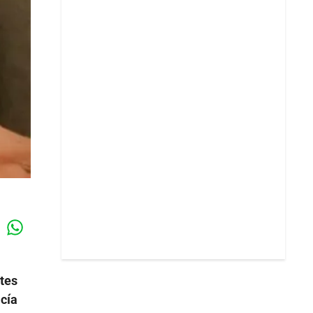
Whatsapp
k
ntes
icía