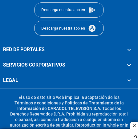
Descarga nuestra app en
Descarga nuestra app en
RED DE PORTALES
SERVICIOS CORPORATIVOS
LEGAL
El uso de este sitio web implica la aceptación de los
Términos y condiciones
y
Políticas de Tratamiento de la
Información
de
CARACOL TELEVISIÓN S.A.
Todos los
Derechos Reservados D.R.A. Prohibida su reproducción total
o parcial, así como su traducción a cualquier idioma sin
autorización escrita de su titular. Reproduction in whole or in
c
part, or translation without written permission is prohibited.
All rights reserved 2025.