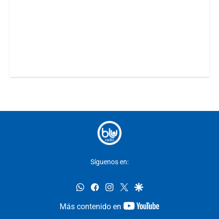
Síguenos en:
whatsapp
facebook
instagram
twitter
google
youtube-
Más contenido en
footer