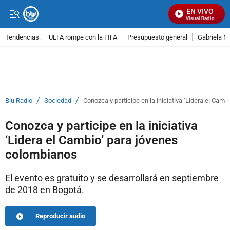
EN VIVO
Señal Visual Radio
Tendencias:
UEFA rompe con la FIFA
Presupuesto general
Gabriela M
PUBLICIDAD
/
/
Blu Radio
Sociedad
Conozca y participe en la iniciativa ‘Lidera el Cam
Conozca y participe en la iniciativa
‘Lidera el Cambio’ para jóvenes
colombianos
El evento es gratuito y se desarrollará en septiembre
de 2018 en Bogotá.
Reproducir audio