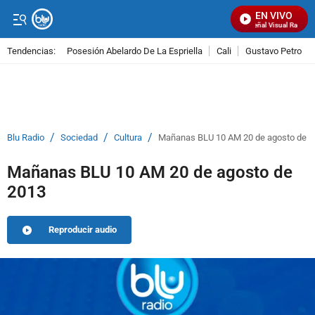
EN VIVO
Señal Visual Radio
Tendencias:
Posesión Abelardo De La Espriella
Cali
Gustavo Petro
PUBLICIDAD
/
/
/
Blu Radio
Sociedad
Cultura
Mañanas BLU 10 AM 20 de agosto de 2
Mañanas BLU 10 AM 20 de agosto de
2013
Reproducir audio