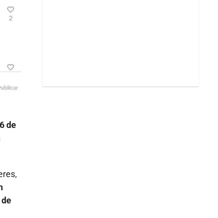
16 de
s
eres,
n
 de