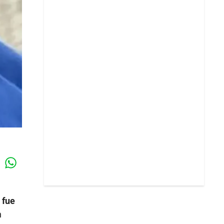
Whatsapp
k
 fue
n