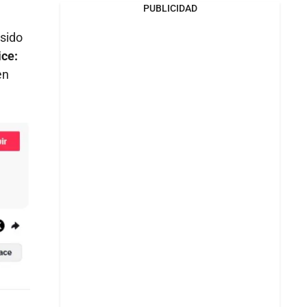
PUBLICIDAD
 sido
ice:
en