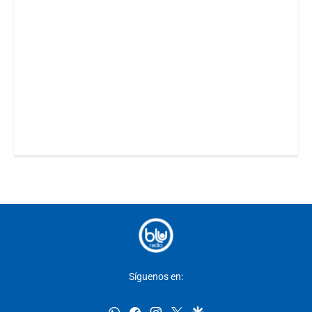
Síguenos en:
whatsapp
facebook
instagram
twitter
google