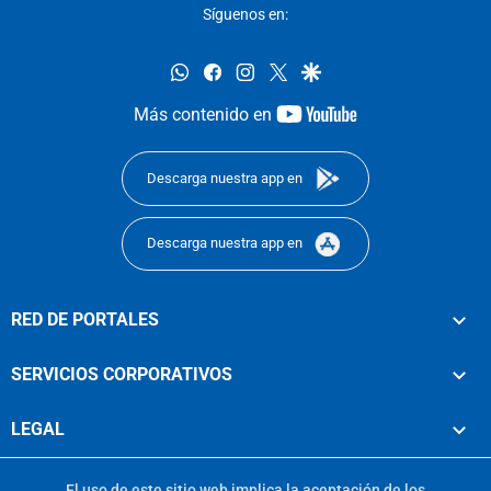
Síguenos en:
whatsapp
facebook
instagram
twitter
google
youtube-
Más contenido en
footer
Descarga nuestra app en
Descarga nuestra app en
RED DE PORTALES
SERVICIOS CORPORATIVOS
LEGAL
El uso de este sitio web implica la aceptación de los