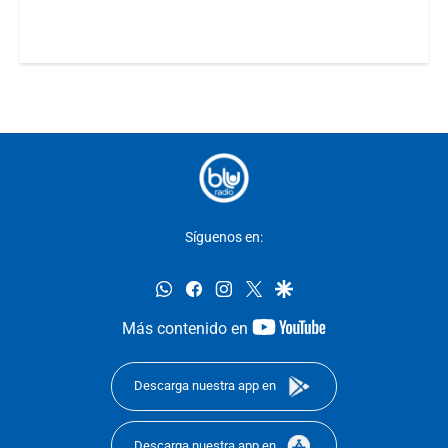
Síguenos en:
whatsapp
facebook
instagram
twitter
google
youtube-
Más contenido en
footer
Descarga nuestra app en
Descarga nuestra app en