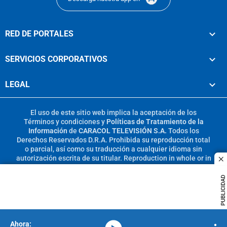
RED DE PORTALES
SERVICIOS CORPORATIVOS
LEGAL
El uso de este sitio web implica la aceptación de los
Términos y condiciones
y
Políticas de Tratamiento de la
Información
de
CARACOL TELEVISIÓN S.A.
Todos los
Derechos Reservados D.R.A. Prohibida su reproducción total
o parcial, así como su traducción a cualquier idioma sin
autorización escrita de su titular. Reproduction in whole or in
c
part, or translation without written permission is prohibited.
All rights reserved 2025.
PUBLICIDAD
MIEMBRO DE: