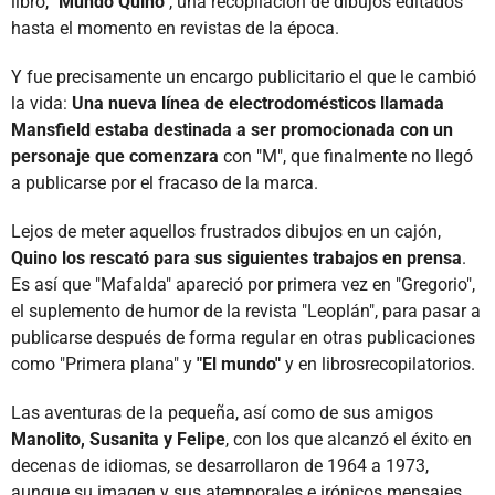
libro,
"Mundo Quino"
, una recopilación de dibujos editados
hasta el momento en revistas de la época.
Y fue precisamente un encargo publicitario el que le cambió
la vida:
Una nueva línea de electrodomésticos llamada
Mansfield estaba destinada a ser promocionada con un
personaje que comenzara
con "M", que finalmente no llegó
a publicarse por el fracaso de la marca.
Lejos de meter aquellos frustrados dibujos en un cajón,
Quino los rescató para sus siguientes trabajos en prensa
.
Es así que "Mafalda" apareció por primera vez en "Gregorio",
el suplemento de humor de la revista "Leoplán", para pasar a
publicarse después de forma regular en otras publicaciones
como "Primera plana" y
"El mundo"
y en librosrecopilatorios.
Las aventuras de la pequeña, así como de sus amigos
Manolito, Susanita y Felipe
, con los que alcanzó el éxito en
decenas de idiomas, se desarrollaron de 1964 a 1973,
aunque su imagen y sus atemporales e irónicos mensajes