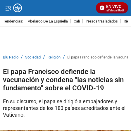
EN VIVO
Señal Visual Radio
Tendencias:
Abelardo De La Espriella
Cali
Presos trasladados
Rie
PUBLICIDAD
/
/
/
Blu Radio
Sociedad
Religión
El papa Francisco defiende la vacunac
El papa Francisco defiende la
vacunación y condena "las noticias sin
fundamento" sobre el COVID-19
En su discurso, el papa se dirigió a embajadores y
representantes de los 183 países acreditados ante el
Vaticano.