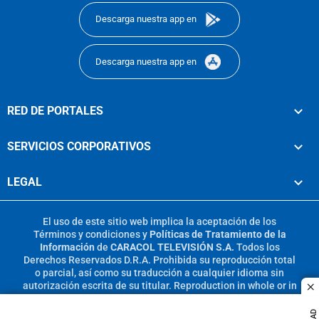
Descarga nuestra app en
Descarga nuestra app en
RED DE PORTALES
SERVICIOS CORPORATIVOS
LEGAL
El uso de este sitio web implica la aceptación de los
Términos y condiciones
y
Políticas de Tratamiento de la
Información
de
CARACOL TELEVISIÓN S.A.
Todos los
Derechos Reservados D.R.A. Prohibida su reproducción total
o parcial, así como su traducción a cualquier idioma sin
autorización escrita de su titular. Reproduction in whole or in
c
part, or translation without written permission is prohibited.
All rights reserved 2025.