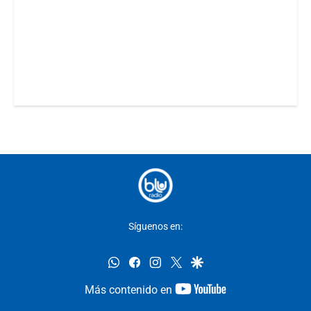
Síguenos en:
whatsapp
facebook
instagram
twitter
google
youtube-
Más contenido en
footer