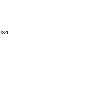
o con
.