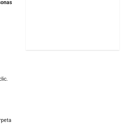
sonas
lic.
rpeta