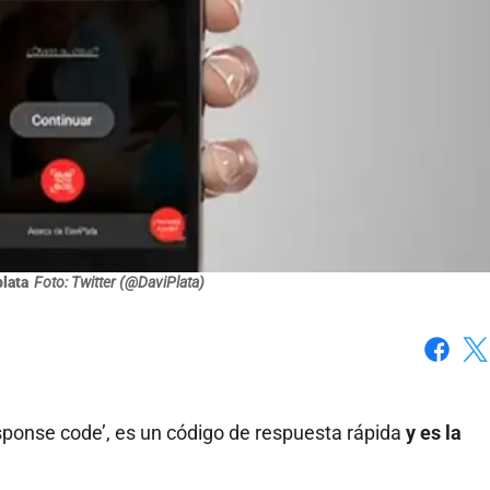
lata
Foto: Twitter (@DaviPlata)
Faceboo
X
response code’, es un código de respuesta rápida
y es la