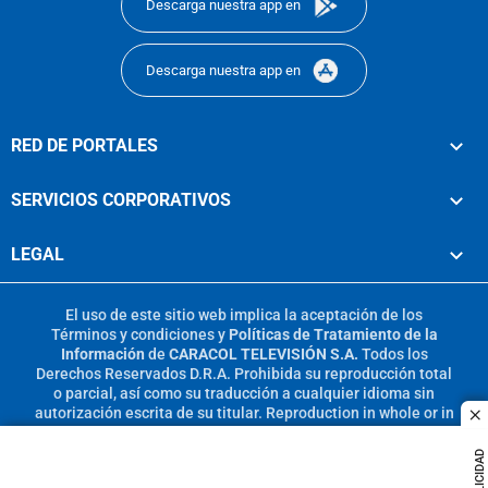
Descarga nuestra app en
Descarga nuestra app en
RED DE PORTALES
SERVICIOS CORPORATIVOS
LEGAL
El uso de este sitio web implica la aceptación de los
Términos y condiciones
y
Políticas de Tratamiento de la
Información
de
CARACOL TELEVISIÓN S.A.
Todos los
Derechos Reservados D.R.A. Prohibida su reproducción total
o parcial, así como su traducción a cualquier idioma sin
autorización escrita de su titular. Reproduction in whole or in
c
part, or translation without written permission is prohibited.
All rights reserved 2025.
PUBLICIDAD