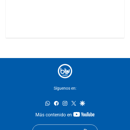
Síguenos en:
whatsapp
facebook
instagram
twitter
google
youtube-
Más contenido en
footer