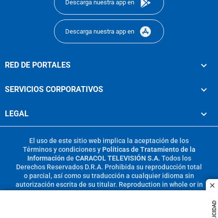
Descarga nuestra app en
Descarga nuestra app en
RED DE PORTALES
SERVICIOS CORPORATIVOS
LEGAL
El uso de este sitio web implica la aceptación de los
Términos y condiciones
y
Políticas de Tratamiento de la
Información
de
CARACOL TELEVISIÓN S.A.
Todos los
Derechos Reservados D.R.A. Prohibida su reproducción total
o parcial, así como su traducción a cualquier idioma sin
autorización escrita de su titular. Reproduction in whole or in
c
part, or translation without written permission is prohibited.
All rights reserved 2025.
PUBLICIDAD