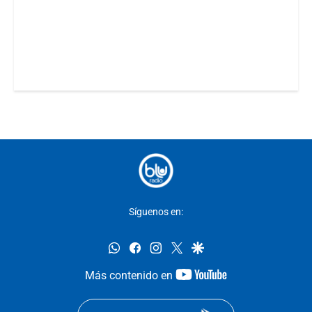
Síguenos en:
whatsapp
facebook
instagram
twitter
google
youtube-
Más contenido en
footer