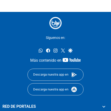
Síguenos en:
whatsapp
facebook
instagram
twitter
google
youtube-
Más contenido en
footer
Descarga nuestra app en
Descarga nuestra app en
RED DE PORTALES