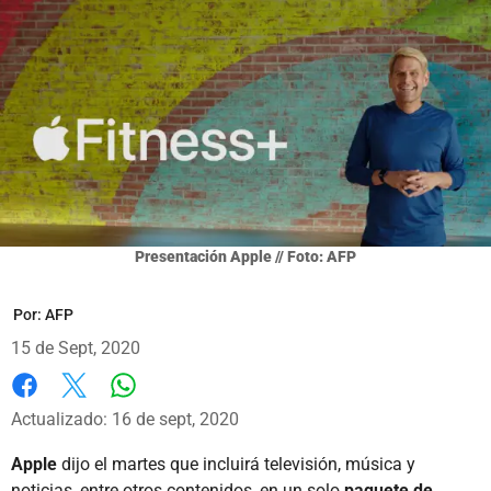
Presentación Apple // Foto: AFP
Por:
AFP
15 de Sept, 2020
Whatsapp
Facebook
X
Actualizado: 16 de sept, 2020
Apple
dijo el martes que incluirá televisión, música y
noticias, entre otros contenidos, en un solo
paquete de